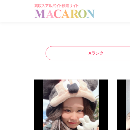
コ
ン
テ
ン
ツ
へ
ス
キ
Aランク
ッ
プ