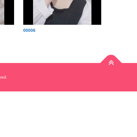
00006
ed.