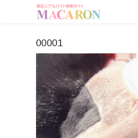
コ
ン
テ
ン
ツ
へ
00001
ス
キ
ッ
プ