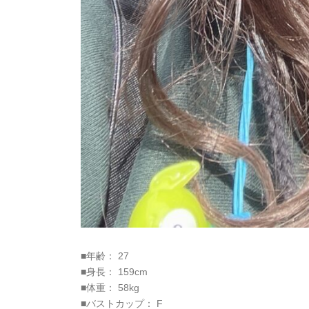
■年齢： 27
■身長： 159cm
■体重： 58kg
■バストカップ： F