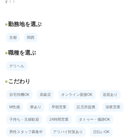
す！！
勤務地を選ぶ
京都
関西
職種を選ぶ
デリヘル
こだわり
自宅待機OK
高級店
オンライン面接OK
送迎あり
M性感
寮あり
早朝営業
託児所提携
深夜営業
子持ち・主婦歓迎
24時間営業
タトゥー・傷跡OK
男性スタッフ募集中
アリバイ対策あり
日払いOK