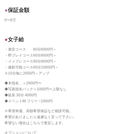
保証金額
0〜8万
女子給
・激安コース 60分6000円～
・即プレイコース60分8000円～
・イメプレコース60分8000円～
・撮影可能コース60分10000円～
※15分毎に2000円～アップ
◆本指名…＋2000円〜
◆写真指名バック＋1000円〜上限なし
◆延長 30分 4000円
◆イベント時 フリー −1000円
※希望単価、高額希望保証など相談可能。
希望がありましたら遠慮なく言って下さい。
希望ない場合はこちらで査定します。
オプションについて