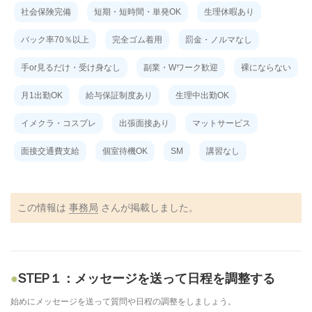
社会保険完備
短期・短時間・単発OK
生理休暇あり
バック率70％以上
完全ゴム着用
罰金・ノルマなし
手or見るだけ・受け身なし
副業・Wワーク歓迎
裸にならない
月1出勤OK
給与保証制度あり
生理中出勤OK
イメクラ・コスプレ
出張面接あり
マットサービス
面接交通費支給
個室待機OK
SM
講習なし
この情報は
事務局
さんが掲載しました。
STEP１：メッセージを送って日程を調整する
始めにメッセージを送って質問や日程の調整をしましょう。