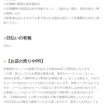
※交通費の精算は基本最終日
※交通機関の領収証は必ず持参すること。ご提出ない場合、支給出来ない事
が御座います
※駐車場もありますのでお車で来られる場合は前もって交通費等も含めご相
談ください。
日払いの有無
日払い
【お店の売りやPR】
京都地区ダントツの集客力のある【京都Jewel】の系列店になります。
この度、新たにコアなお客様の集客の為、新店をオープンいたしました。
Jewelを営業して無料OPなど希望のお客様が多くいることを踏まえ、それぞ
れニーズに合わせたコースを設けたお店になります。特殊コースにはなりま
すが、コースに合わせたバック設定など女の子の稼ぎには自信があります。
お客様にとってはリーズナブルな料金設定で回転率にも自信があります。
尚、【京都Jewel】との同パネ出勤も可能で稼働率は満足いただけます。
1日10万以上の稼ぎも確実にいけると思いますので、是非ともお待ちしてま