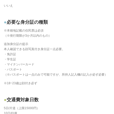
いいえ
必要な身分証の種類
※本籍地記載の住民票は必須
（※発行期限が3か月以内のもの）
追加身分証の提示
本人確認できる顔写真付き身分証一点必要。
・免許証
・学生証
・マイナンバーカード
・パスポート
（※パスポートは一点のみで可能ですが、所持人記入欄の記入が必ず必要）
※18~23歳は顔付き必ず
交通費対象日数
5日/片道（上限15000円）
10日/往復