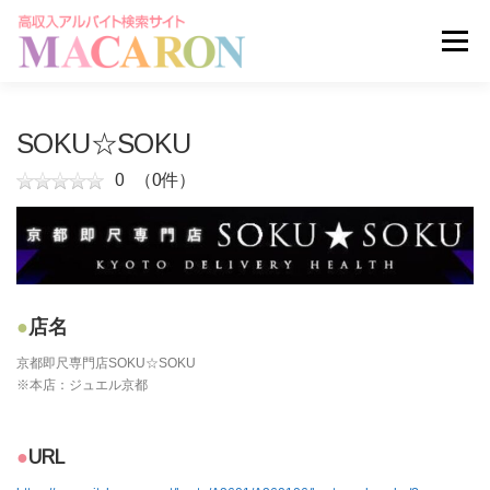
コ
ン
メニュー
テ
ン
ツ
へ
求人を探す
ユーザー登録
ログイン
SOKU☆SOKU
ス
キ
0
（0件）
ッ
掲載申し込みはこちら
プ
店名
京都即尺専門店SOKU☆SOKU
※本店：ジュエル京都
URL