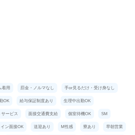
ム着用
罰金・ノルマなし
手or見るだけ・受け身なし
勤OK
給与保証制度あり
生理中出勤OK
トサービス
面接交通費支給
個室待機OK
SM
イン面接OK
送迎あり
M性感
寮あり
早朝営業