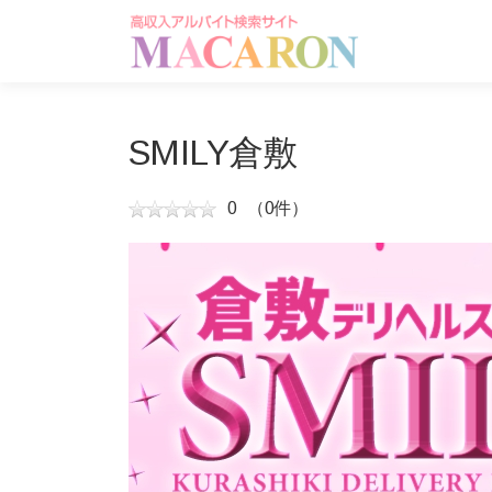
コ
ン
テ
ン
ツ
へ
SMILY倉敷
ス
キ
0
（0件）
ッ
プ