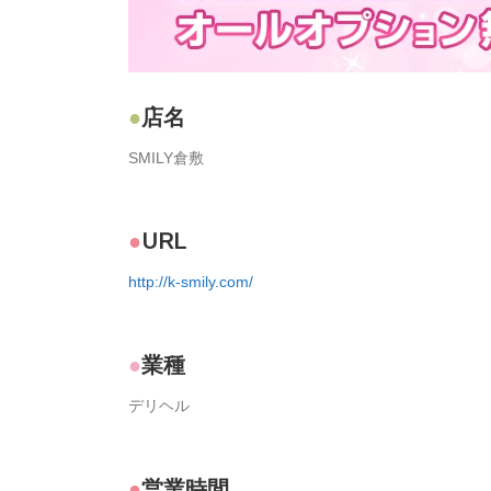
店名
SMILY倉敷
URL
http://k-smily.com/
業種
デリヘル
営業時間