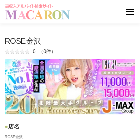
コ
ン
メニュー
テ
ン
ツ
へ
求人を探す
ユーザー登録
ログイン
ROSE金沢
ス
キ
0
（0件）
ッ
掲載申し込みはこちら
プ
店名
ROSE金沢