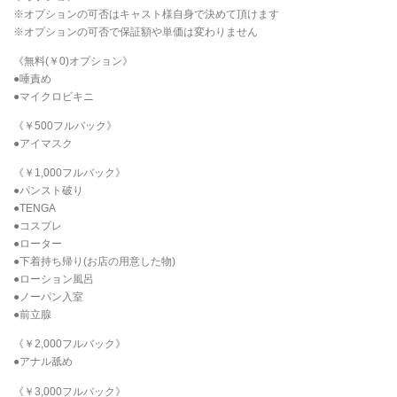
※オプションの可否はキャスト様自身で決めて頂けます
※オプションの可否で保証額や単価は変わりません
《無料(￥0)オプション》
●唾責め
●マイクロビキニ
《￥500フルバック》
●アイマスク
《￥1,000フルバック》
●パンスト破り
●TENGA
●コスプレ
●ローター
●下着持ち帰り(お店の用意した物)
●ローション風呂
●ノーパン入室
●前立腺
《￥2,000フルバック》
●アナル舐め
《￥3,000フルバック》