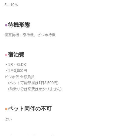
5～10％
待機形態
個室待機、寮待機、ビジホ待機
宿泊費
・1R～3LDK
・1日3,000円
ビジホ代:全額負担
(ペット可能部屋は1日3,500円)
(前乗り分は寮費はかかりません)
ペット同伴の不可
はい