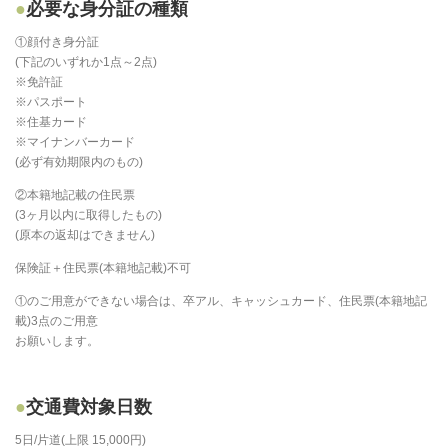
必要な身分証の種類
①顔付き身分証
(下記のいずれか1点～2点)
※免許証
※パスポート
※住基カード
※マイナンバーカード
(必ず有効期限内のもの)
②本籍地記載の住民票
(3ヶ月以内に取得したもの)
(原本の返却はできません)
保険証＋住民票(本籍地記載)不可
①のご用意ができない場合は、卒アル、キャッシュカード、住民票(本籍地記
載)3点のご用意
お願いします。
交通費対象日数
5日/片道(上限 15,000円)