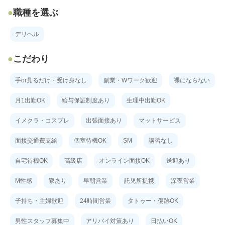
職種を選ぶ
デリヘル
こだわり
手or見るだけ・受け身なし
副業・Wワーク歓迎
裸にならない
月1出勤OK
給与保証制度あり
生理中出勤OK
イメクラ・コスプレ
出張面接あり
マットサービス
面接交通費支給
個室待機OK
SM
講習なし
自宅待機OK
高級店
オンライン面接OK
送迎あり
M性感
寮あり
早朝営業
託児所提携
深夜営業
子持ち・主婦歓迎
24時間営業
タトゥー・傷跡OK
男性スタッフ募集中
アリバイ対策あり
日払いOK