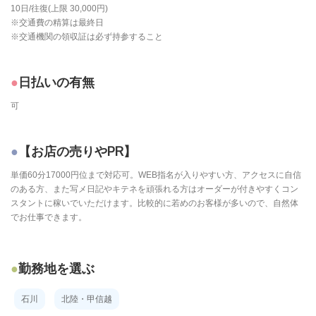
10日/往復(上限 30,000円)
※交通費の精算は最終日
※交通機関の領収証は必ず持参すること
日払いの有無
可
【お店の売りやPR】
単価60分17000円位まで対応可。WEB指名が入りやすい方、アクセスに自信
のある方、また写メ日記やキテネを頑張れる方はオーダーが付きやすくコン
スタントに稼いでいただけます。比較的に若めのお客様が多いので、自然体
でお仕事できます。
勤務地を選ぶ
石川
北陸・甲信越