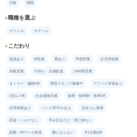
大阪
関西
職種を選ぶ
デリヘル
ホテヘル
こだわり
送迎あり
M性感
寮あり
早朝営業
託児所提携
深夜営業
子持ち・主婦歓迎
24時間営業
タトゥー・傷跡OK
男性スタッフ募集中
アリバイ対策あり
日払いOK
社会保険完備
短期・短時間・単発OK
生理休暇あり
バック率70％以上
完全ゴム着用
罰金・ノルマなし
手or見るだけ・受け身なし
副業・Wワーク歓迎
裸にならない
月1出勤OK