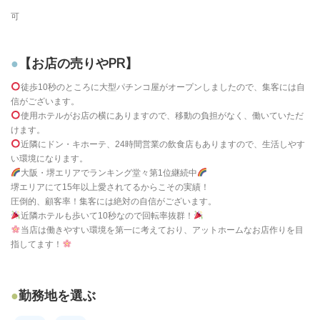
可
【お店の売りやPR】
徒歩10秒のところに大型パチンコ屋がオープンしましたので、集客には自
信がございます。
使用ホテルがお店の横にありますので、移動の負担がなく、働いていただ
けます。
近隣にドン・キホーテ、24時間営業の飲食店もありますので、生活しやす
い環境になります。
大阪・堺エリアでランキング堂々第1位継続中
堺エリアにて15年以上愛されてるからこその実績！
圧倒的、顧客率！集客には絶対の自信がございます。
近隣ホテルも歩いて10秒なので回転率抜群！
当店は働きやすい環境を第一に考えており、アットホームなお店作りを目
指してます！
勤務地を選ぶ