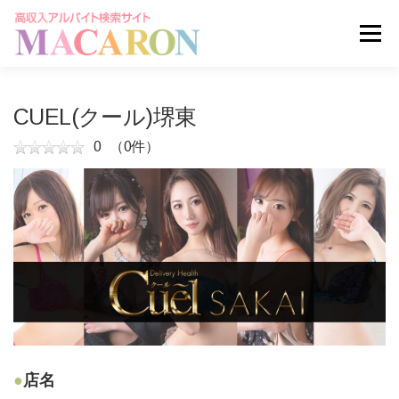
コ
ン
メニュー
テ
ン
ツ
へ
求人を探す
ユーザー登録
ログイン
CUEL(クール)堺東
ス
キ
0
（0件）
ッ
掲載申し込みはこちら
プ
店名