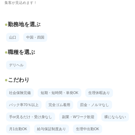
集客が見込めます！
勤務地を選ぶ
山口
中国・四国
職種を選ぶ
デリヘル
こだわり
社会保険完備
短期・短時間・単発OK
生理休暇あり
バック率70％以上
完全ゴム着用
罰金・ノルマなし
手or見るだけ・受け身なし
副業・Wワーク歓迎
裸にならない
月1出勤OK
給与保証制度あり
生理中出勤OK