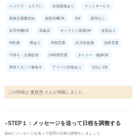
イメクラ・コスプレ
出張面接あり
マットサービス
面接交通費支給
個室待機OK
SM
講習なし
自宅待機OK
高級店
オンライン面接OK
送迎あり
M性感
寮あり
早朝営業
託児所提携
深夜営業
子持ち・主婦歓迎
24時間営業
タトゥー・傷跡OK
男性スタッフ募集中
アリバイ対策あり
日払いOK
この情報は
事務局
さんが掲載しました。
STEP１：メッセージを送って日程を調整する
始めにメッセージを送って質問や日程の調整をしましょう。