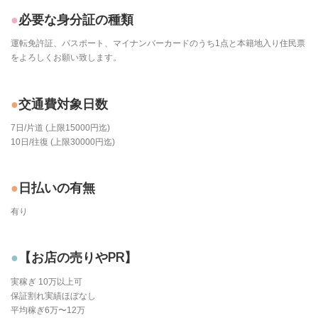
必要な身分証の種類
運転免許証、パスポート、マイナンバーカードのうち1点と本籍地入り住民票
をよろしくお願い致します。
交通費対象日数
7日/片道 (上限15000円迄)
10日/往復 (上限30000円迄)
日払いの有無
有り
【お店の売りやPR】
実稼ぎ 10万以上可
保証割れ実績ほぼなし
平均稼ぎ6万〜12万