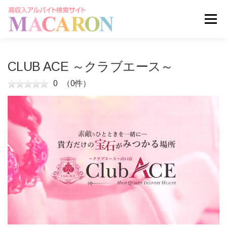
コ
ン
メニュー
テ
ン
ツ
へ
求人を探す
ユーザー登録
ログイン
CLUB ACE ～クラブエース～
ス
キ
0
（0件）
ッ
掲載申し込みはこちら
プ