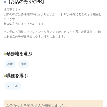
【お店の売りやPR】
採用率９９％
実際の稼ぎは待機時間等にもよりますが、一日10万を超える女の子も在籍し
ています。
新規集客力には自信があります。
どの子にも同様にマネジメントを行いますが、カワイイ系、普通体型で、胸
のある女の子が売り出しやすい傾向にあります。
勤務地を選ぶ
兵庫
関西
職種を選ぶ
デリヘル
この情報は
事務局
さんが掲載しました。