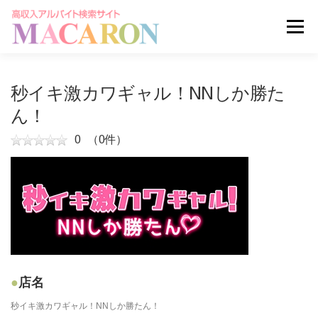
コ
ン
メニュー
テ
ン
ツ
へ
求人を探す
ユーザー登録
ログイン
秒イキ激カワギャル！NNしか勝た
ス
キ
ん！
ッ
掲載申し込みはこちら
プ
0
（0件）
店名
秒イキ激カワギャル！NNしか勝たん！