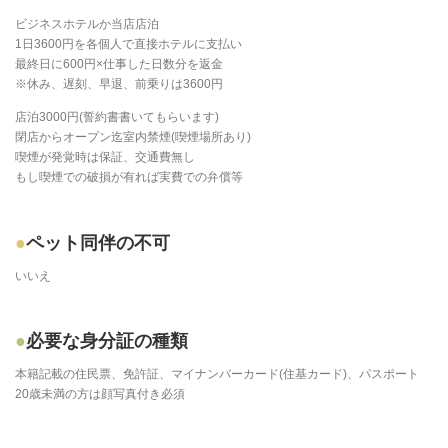
ビジネスホテルか当店店泊
1日3600円を各個人で直接ホテルに支払い
最終日に600円×仕事した日数分を返金
※休み、遅刻、早退、前乗りは3600円
店泊3000円(誓約書書いてもらいます)
閉店からオープン迄室内禁煙(喫煙場所あり)
喫煙が発覚時は保証、交通費無し
もし喫煙での破損が有れば実費での弁償等
ペット同伴の不可
いいえ
必要な身分証の種類
本籍記載の住民票、免許証、マイナンバーカード(住基カード)、パスポート
20歳未満の方は顔写真付き必須