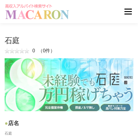
コ
ン
メニュー
テ
ン
ツ
へ
求人を探す
ユーザー登録
ログイン
石庭
ス
キ
0
（0件）
ッ
掲載申し込みはこちら
プ
店名
石庭