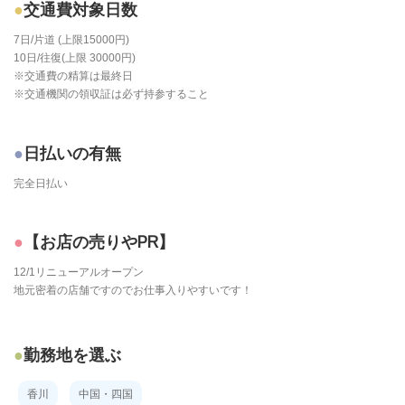
交通費対象日数
7日/片道 (上限15000円)
10日/往復(上限 30000円)
※交通費の精算は最終日
※交通機関の領収証は必ず持参すること
日払いの有無
完全日払い
【お店の売りやPR】
12/1リニューアルオープン
地元密着の店舗ですのでお仕事入りやすいです！
勤務地を選ぶ
香川
中国・四国