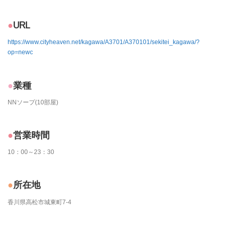
URL
https://www.cityheaven.net/kagawa/A3701/A370101/sekitei_kagawa/?
op=newc
業種
NNソープ(10部屋)
営業時間
10：00～23：30
所在地
香川県高松市城東町7-4