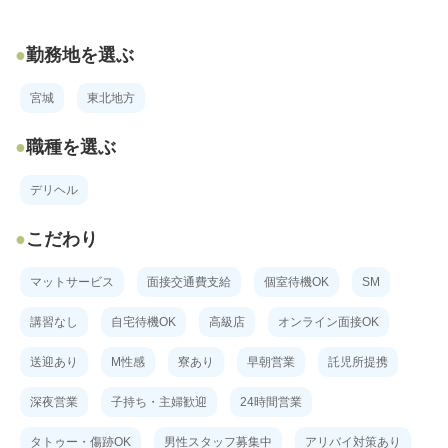
勤務地を選ぶ
宮城
東北地方
職種を選ぶ
デリヘル
こだわり
マットサービス
面接交通費支給
個室待機OK
SM
講習なし
自宅待機OK
高級店
オンライン面接OK
送迎あり
M性感
寮あり
早朝営業
託児所提携
深夜営業
子持ち・主婦歓迎
24時間営業
タトゥー・傷跡OK
男性スタッフ募集中
アリバイ対策あり