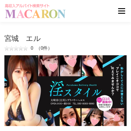
コ
ン
メニュー
テ
ン
ツ
へ
求人を探す
ユーザー登録
ログイン
宮城 エル
ス
キ
0
（0件）
ッ
掲載申し込みはこちら
プ