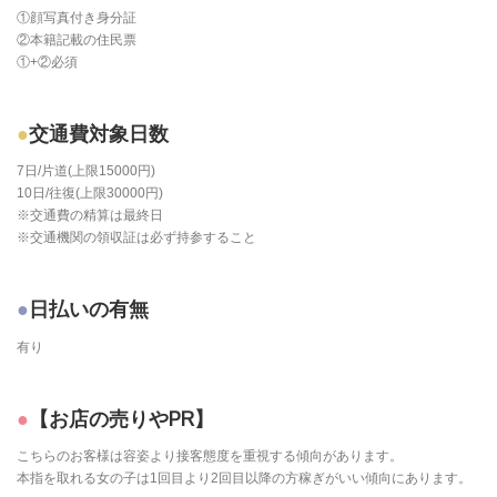
①顔写真付き身分証
②本籍記載の住民票
①+②必須
交通費対象日数
7日/片道(上限15000円)
10日/往復(上限30000円)
※交通費の精算は最終日
※交通機関の領収証は必ず持参すること
日払いの有無
有り
【お店の売りやPR】
こちらのお客様は容姿より接客態度を重視する傾向があります。
本指を取れる女の子は1回目より2回目以降の方稼ぎがいい傾向にあります。