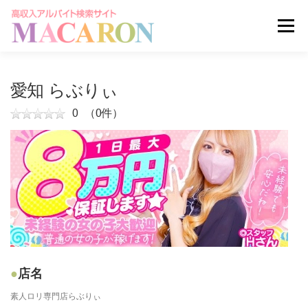
コ
ン
メニュー
テ
ン
ツ
へ
求人を探す
ユーザー登録
ログイン
愛知 らぶりぃ
ス
キ
0
（0件）
ッ
掲載申し込みはこちら
プ
店名
素人ロリ専門店らぶりぃ