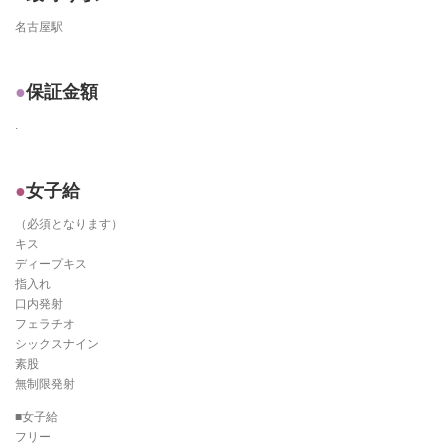
名古屋駅
保証金額
.
女子給
（必須となります）
キス
ディープキス
指入れ
口内発射
フェラチオ
シックスナイン
素股
無制限発射
■女子給
フリー