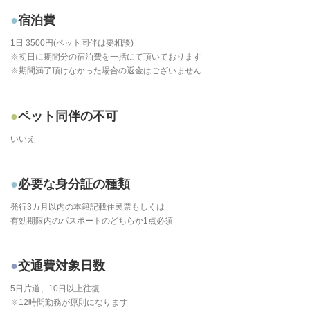
宿泊費
1日 3500円(ペット同伴は要相談)
※初日に期間分の宿泊費を一括にて頂いております
※期間満了頂けなかった場合の返金はございません
ペット同伴の不可
いいえ
必要な身分証の種類
発行3カ月以内の本籍記載住民票もしくは
有効期限内のパスポートのどちらか1点必須
交通費対象日数
5日片道、10日以上往復
※12時間勤務が原則になります