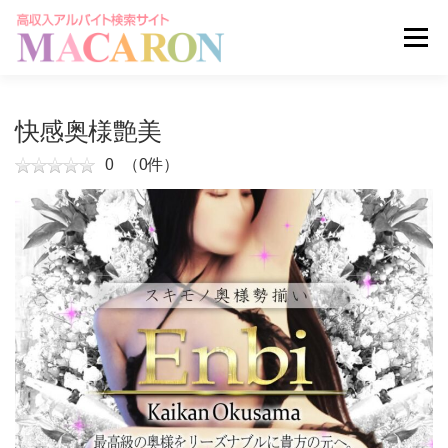
コ
ン
メニュー
テ
ン
ツ
へ
求人を探す
ユーザー登録
ログイン
快感奥様艶美
ス
キ
0
（0件）
ッ
掲載申し込みはこちら
プ