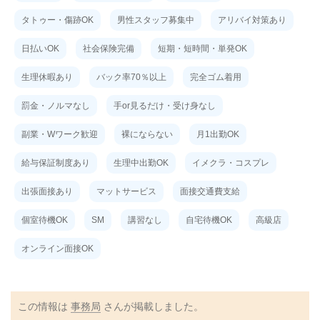
タトゥー・傷跡OK
男性スタッフ募集中
アリバイ対策あり
日払いOK
社会保険完備
短期・短時間・単発OK
生理休暇あり
バック率70％以上
完全ゴム着用
罰金・ノルマなし
手or見るだけ・受け身なし
副業・Wワーク歓迎
裸にならない
月1出勤OK
給与保証制度あり
生理中出勤OK
イメクラ・コスプレ
出張面接あり
マットサービス
面接交通費支給
個室待機OK
SM
講習なし
自宅待機OK
高級店
オンライン面接OK
この情報は
事務局
さんが掲載しました。