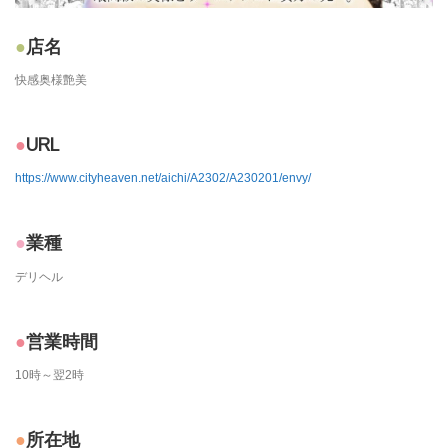
店名
快感奥様艶美
URL
https://www.cityheaven.net/aichi/A2302/A230201/envy/
業種
デリヘル
営業時間
10時～翌2時
所在地