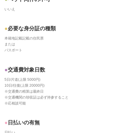
いいえ
必要な身分証の種類
本籍地記載記載の住民票
または
パスポート
交通費対象日数
5日/片道(上限 5000円)
10日/往復(上限 20000円)
※交通費の精算は最終日
※交通機関の領収証は必ず持参すること
※応相談可能
日払いの有無
日払い