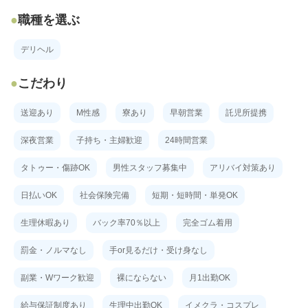
職種を選ぶ
デリヘル
こだわり
送迎あり
M性感
寮あり
早朝営業
託児所提携
深夜営業
子持ち・主婦歓迎
24時間営業
タトゥー・傷跡OK
男性スタッフ募集中
アリバイ対策あり
日払いOK
社会保険完備
短期・短時間・単発OK
生理休暇あり
バック率70％以上
完全ゴム着用
罰金・ノルマなし
手or見るだけ・受け身なし
副業・Wワーク歓迎
裸にならない
月1出勤OK
給与保証制度あり
生理中出勤OK
イメクラ・コスプレ