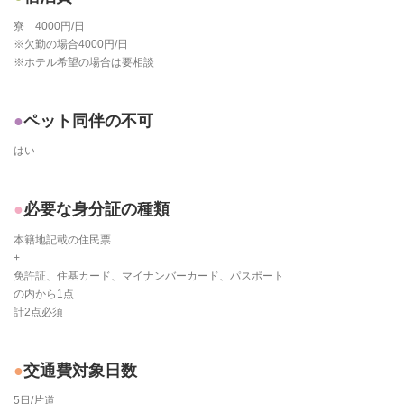
寮 4000円/日
※欠勤の場合4000円/日
※ホテル希望の場合は要相談
ペット同伴の不可
はい
必要な身分証の種類
本籍地記載の住民票
+
免許証、住基カード、マイナンバーカード、パスポート
の内から1点
計2点必須
交通費対象日数
5日/片道