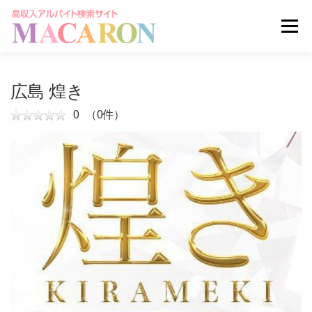
コ
ン
メニュー
テ
ン
ツ
へ
求人を探す
ユーザー登録
ログイン
広島 煌き
ス
キ
0
（0件）
ッ
掲載申し込みはこちら
プ