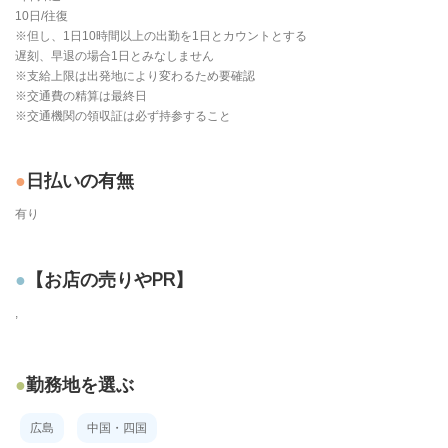
10日/往復
※但し、1日10時間以上の出勤を1日とカウントとする
遅刻、早退の場合1日とみなしません
※支給上限は出発地により変わるため要確認
※交通費の精算は最終日
※交通機関の領収証は必ず持参すること
日払いの有無
有り
【お店の売りやPR】
,
勤務地を選ぶ
広島
中国・四国