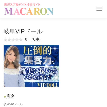
コ
ン
メニュー
テ
ン
ツ
へ
求人を探す
ユーザー登録
ログイン
岐阜VIPドール
ス
キ
0
（0件）
ッ
掲載申し込みはこちら
プ
店名
岐阜VIPドール