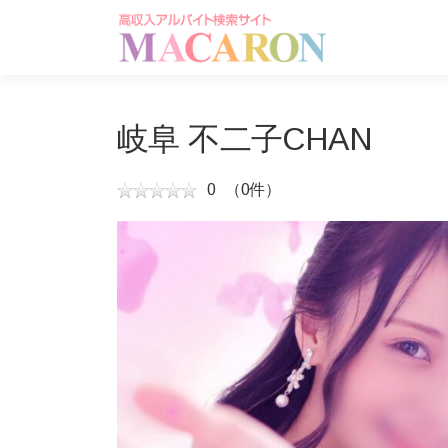
コ
ン
テ
ン
ツ
へ
岐阜 不二子CHAN
ス
キ
0
（0件）
ッ
プ