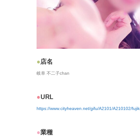
店名
岐阜 不二子chan
URL
https://www.cityheaven.net/gifu/A2101/A210102/fujik
業種