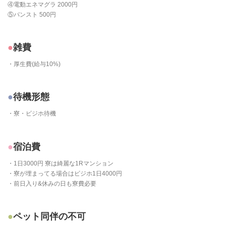
④電動エネマグラ 2000円
⑤パンスト 500円
雑費
・厚生費(給与10%)
待機形態
・寮・ビジホ待機
宿泊費
・1日3000円 寮は綺麗な1Rマンション
・寮が埋まってる場合はビジホ1日4000円
・前日入り&休みの日も寮費必要
ペット同伴の不可