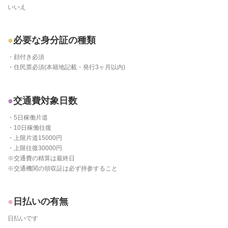
いいえ
必要な身分証の種類
・顔付き必須
・住民票必須(本籍地記載・発行3ヶ月以内)
交通費対象日数
・5日稼働片道
・10日稼働往復
・上限片道15000円
・上限往復30000円
※交通費の精算は最終日
※交通機関の領収証は必ず持参すること
日払いの有無
日払いです