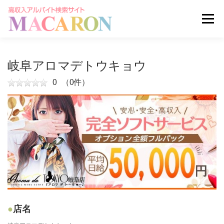
コ
ン
メニュー
テ
ン
ツ
へ
求人を探す
ユーザー登録
ログイン
岐阜アロマデトウキョウ
ス
キ
0
（0件）
ッ
掲載申し込みはこちら
プ
店名