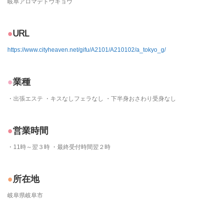
岐阜アロマデトウキョウ
URL
https://www.cityheaven.net/gifu/A2101/A210102/a_tokyo_g/
業種
・出張エステ ・キスなしフェラなし ・下半身おさわり受身なし
営業時間
・11時～翌３時 ・最終受付時間翌２時
所在地
岐阜県岐阜市