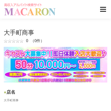
コ
ン
メニュー
テ
ン
ツ
へ
求人を探す
ユーザー登録
ログイン
大手町商事
ス
キ
0
（0件）
ッ
掲載申し込みはこちら
プ
店名
大手町商事