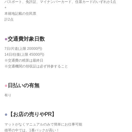
パスポート、免許証、マイナンバーカード、住基カードのいずれか1点
+
本籍地記載の住民票
計2点
交通費対象日数
7日/片道(上限 20000円)
14日/往復(上限 45000円)
※交通費の精算は最終日
※交通機関の領収証は必ず持参すること
日払いの有無
有り
【お店の売りやPR】
マットがなくマニュアルのみで簡単にお仕事可能
雄琴の中では、1番バックが高い！