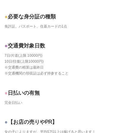
必要な身分証の種類
免許証、パスポート、住基カードの1点
交通費対象日数
7日/片道(上限 10000円)
10日/往復(上限10000円)
※交通費の精算は最終日
※交通機関の領収証は必ず持参すること
日払いの有無
完全日払い
【お店の売りやPR】
女の子によりますが、平均5万以上は稼げると思います！