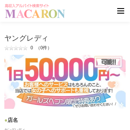
コ
ン
メニュー
テ
ン
ツ
へ
求人を探す
ユーザー登録
ログイン
ヤングレディ
ス
キ
0
（0件）
ッ
掲載申し込みはこちら
プ
店名
ヤングレディ