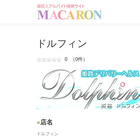
コ
ン
テ
ン
ツ
へ
ドルフィン
ス
キ
0
（0件）
ッ
プ
店名
ドルフィン