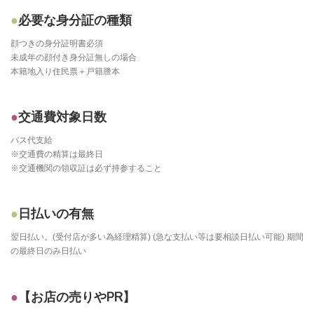
必要な身分証の種類
顔つきの身分証明書必須
未成年の顔付き身分証無しの場合
本籍地入り住民票＋戸籍謄本
交通費対象日数
バス代支給
※交通費の精算は最終日
※交通機関の領収証は必ず持参すること
日払いの有無
翌日払い。(受付店が多い為経理精算) (急な支払い等は要相談日払い可能) 期間
の最終日のみ日払い
【お店の売りやPR】