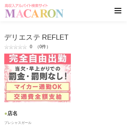
コ
ン
メニュー
テ
ン
ツ
へ
求人を探す
ユーザー登録
ログイン
デリエステ REFLET
ス
キ
0
（0件）
ッ
掲載申し込みはこちら
プ
店名
プレシャスガール