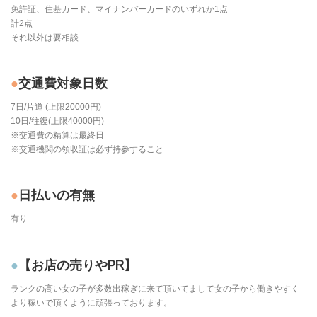
免許証、住基カード、マイナンバーカードのいずれか1点
計2点
それ以外は要相談
交通費対象日数
7日/片道 (上限20000円)
10日/往復(上限40000円)
※交通費の精算は最終日
※交通機関の領収証は必ず持参すること
日払いの有無
有り
【お店の売りやPR】
ランクの高い女の子が多数出稼ぎに来て頂いてまして女の子から働きやすく
より稼いで頂くように頑張っております。