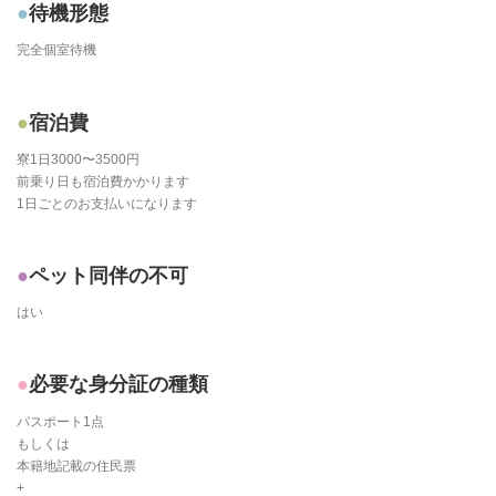
待機形態
完全個室待機
宿泊費
寮1日3000〜3500円
前乗り日も宿泊費かかります
1日ごとのお支払いになります
ペット同伴の不可
はい
必要な身分証の種類
パスポート1点
もしくは
本籍地記載の住民票
+