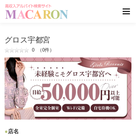
コ
ン
メニュー
テ
ン
ツ
へ
求人を探す
ユーザー登録
ログイン
グロス宇都宮
ス
キ
0
（0件）
ッ
掲載申し込みはこちら
プ
店名