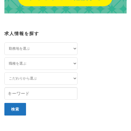
求人情報を探す