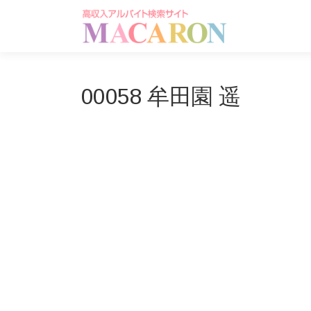
コ
ン
テ
ン
ツ
へ
00058 牟田園 遥
ス
キ
ッ
プ