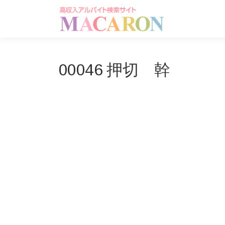
コ
ン
テ
ン
ツ
へ
00046 押切 幹
ス
キ
ッ
プ