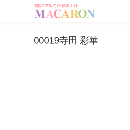
コ
ン
テ
ン
ツ
へ
00019寺田 彩華
ス
キ
ッ
プ