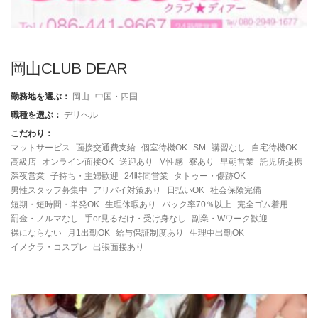
岡山CLUB DEAR
勤務地を選ぶ：
岡山
中国・四国
職種を選ぶ：
デリヘル
こだわり：
マットサービス
面接交通費支給
個室待機OK
SM
講習なし
自宅待機OK
高級店
オンライン面接OK
送迎あり
M性感
寮あり
早朝営業
託児所提携
深夜営業
子持ち・主婦歓迎
24時間営業
タトゥー・傷跡OK
男性スタッフ募集中
アリバイ対策あり
日払いOK
社会保険完備
短期・短時間・単発OK
生理休暇あり
バック率70％以上
完全ゴム着用
罰金・ノルマなし
手or見るだけ・受け身なし
副業・Wワーク歓迎
裸にならない
月1出勤OK
給与保証制度あり
生理中出勤OK
イメクラ・コスプレ
出張面接あり