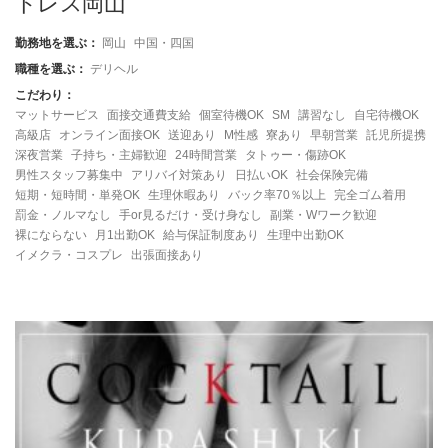
ドレス岡山
勤務地を選ぶ：
岡山
中国・四国
職種を選ぶ：
デリヘル
こだわり：
マットサービス
面接交通費支給
個室待機OK
SM
講習なし
自宅待機OK
高級店
オンライン面接OK
送迎あり
M性感
寮あり
早朝営業
託児所提携
深夜営業
子持ち・主婦歓迎
24時間営業
タトゥー・傷跡OK
男性スタッフ募集中
アリバイ対策あり
日払いOK
社会保険完備
短期・短時間・単発OK
生理休暇あり
バック率70％以上
完全ゴム着用
罰金・ノルマなし
手or見るだけ・受け身なし
副業・Wワーク歓迎
裸にならない
月1出勤OK
給与保証制度あり
生理中出勤OK
イメクラ・コスプレ
出張面接あり