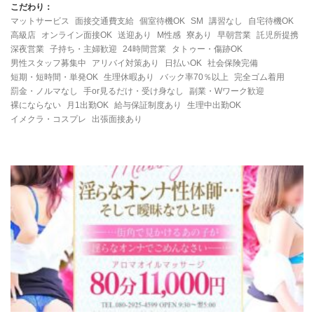
こだわり：
マットサービス
面接交通費支給
個室待機OK
SM
講習なし
自宅待機OK
高級店
オンライン面接OK
送迎あり
M性感
寮あり
早朝営業
託児所提携
深夜営業
子持ち・主婦歓迎
24時間営業
タトゥー・傷跡OK
男性スタッフ募集中
アリバイ対策あり
日払いOK
社会保険完備
短期・短時間・単発OK
生理休暇あり
バック率70％以上
完全ゴム着用
罰金・ノルマなし
手or見るだけ・受け身なし
副業・Wワーク歓迎
裸にならない
月1出勤OK
給与保証制度あり
生理中出勤OK
イメクラ・コスプレ
出張面接あり