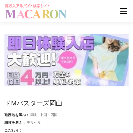
コ
ン
メニュー
テ
ン
ツ
へ
求人を探す
ユーザー登録
ログイン
ス
キ
ッ
掲載申し込みはこちら
プ
ドMバスターズ岡山
勤務地を選ぶ：
岡山
中国・四国
職種を選ぶ：
デリヘル
こだわり：